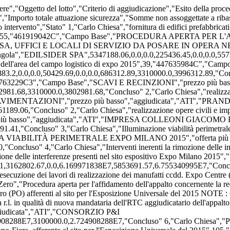
r l'Esposizione Universale del 2015",128,"5283031F15","Expo Center - Padiglione Zero","Procedura aperta per l'affidamento dell'appalto concernente la redazione della progettazione esecutiva e l'esecuzione dei lavori di realizzazione dei manufatti ccdd. Expo Centre (EXC) e Padiglione Zero (PO) afferenti al sito per l'Esposizione Universale del 2015 NOTE : Con Determina dell'A.D. di EXPO Prot. N. 500/U/2014 del 15/09/2014 è stato approvato il subentro del CONSORZIO P&I S.c. a r.l. in qualità di nuova mandataria dell'RTC aggiudicatario dell'appalto, a seguito del fallimento della precedente mandataria CESI Cooperativa Edil Strade Imolese Soc. coop.","prezzo più basso","aggiudicata","ATI","CONSORZIO P&I S.C.A.R.L.",2.20502472E7,0.0,0.0,1507400.0,0.0,591435.68,2.414908288E7,3100000.0,2.724908288E7,"Concluso" 6,"Carlo Chiesa","Procedura aperta per l'affidamento dell'appalto concernente l'esecuzione dei lavori di realizzazione del manufatto cd. Passerella Expo-Fiera, afferente al sito per l'Esposizione Universale del 2015",105,"51571739C8","Passerella Expo Fiera","PROCEDURA APERTA PER L'AFFIDAMENTO DELL'APPALTO CONCERNENTE L'ESECUZIONE DEI LAVORI DI REALIZZAZIONE DEL MANUFATTO CD. 'PASSERELLA EXPO-FIERA', AFFERENTE AL SITO PER L'ESPOSIZIONE UNIVERSALE DEL 2015.","offerta più vantaggiosa","aggiudicata","ATI","COLLINI LAVORI SPA",1.151411783E7,0.0,0.0,743087.2,0.0,0.0,1.225720503E7,2210000.0,1.446720503E7,"Concluso" 7,"Carlo Chiesa","Esecuzione dei lavori propedeutici ai fini della realizzazione della viabilità, dei sottoservizi e della piastra espositiva dell'Esposizione Universale Expo Milano 2015",246,"33706658BE","Interferenze","Esecuzione dei lavori propedeutici ai fini della realizzazione della viabilità, dei sottoservizi e della piastra espositiva dell'Esposizione Universale Expo Milano 2015","prezzo più basso","aggiudicata","impresa singola","ENGECO SRL",298727.46,0.0,0.0,6800.98,0.0,0.0,305528.44,30552.8,336081.24,"Concluso" 8,"Carlo Chiesa","Procedura aperta per l'affidamento dell'appalto concernente l'esecuzione dei lavori di riqualificazione del complesso rurale definito Cascina Triulza , afferente al sito per l'Esposizione Universale del 2015.",98,"5141040869","Cascina Triulza","PROCEDURA APERTA PER L'AFFIDAMENTO DELL'APPALTO CONCERNENTE L'ESECUZIONE DEI LAVORI DI RIQUALIFICAZIONE DEL COMPLESSO RURALE DEFINITO 'CASCINA TRIULZA', AFFERENTE AL SITO PER L'ESPOSIZIONE UNIVERSALE DEL 2015.","prezzo più basso","aggiudicata","impresa singola","TORELLI DOTTORI SPA",8900786.78,0.0,0.0,493455.24,0.0,0.0,9394242.02,1657000.0,1.105124202E7,"Concluso" 9,"Carlo Chiesa","Progetto vie d acqua Sistemazione alzaie e impermeabilizzazione del Canale Villoresi tratto Groane",51,"4634128B64","Vie D'Acqua - Tratto Groane","SISTEMAZIONE ALZAIE E IMPERMEABILIZZAZIONE CANALE VILLORESI-TRATTO GROANE - PROCEDURA APERTA AFFIDAMENTO LAVORI","offerta più vantaggiosa","aggiudicata","impresa singola","PAGANONI COSTRUZIONI S.R.L.",3252035.2,0.0,0.0,126000.0,0.0,0.0,3378035.2,4670909.8,8048945.0,"Concluso" 10,"Carlo Chiesa","Procedura ristretta per l'affidamento dell'appalto concernente l'esecuzione dei lavori di realizzazione della cd. Piastra, afferente al sito per l'esposizione universale del 2015.",247,"3736455C32","Piastra","Procedura ristretta per l'affidamento dell'appalto concernente l'esecuzione dei lavori di realizzazione della cd. Piastra, afferente al sito per l'