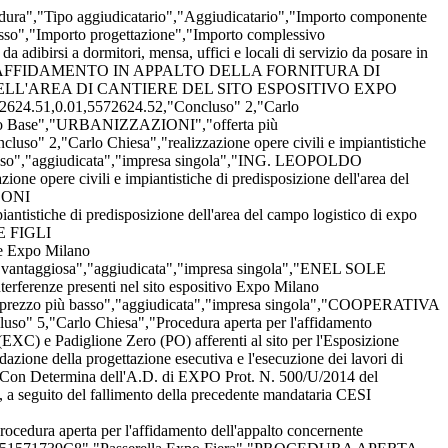
esposizione universale del 2015.","offerta più vantaggiosa","aggiudicata","ATI","IMPRESA COSTRUZIONI E. MANTOVANI",1.4893E8,0.0,0.0,1.62E7,0.0,0.0,1.6513E8,7.91E7,2.4423E8,"Concluso" 11,"Carlo Chiesa","Progetto vie d acqua Sistemazione alzaie e impermeabilizzazione del Canale Villoresi tratto Monza",52,"4634225B70","Vie D'Acqua - Tratto Monza","SISTEMAZIONE E IMPERMEABILIZZAZIONE CANALE VILLORESI- TRATTO MONZA- PROCEDURA APERTA","offerta più vantaggiosa","aggiudicata","Consorzio","CONSORZIO COOPERATIVE COSTRUZIONI C",4404178.0,0.0,0.0,236000.0,0.0,0.0,4640178.0,5357822.0,9998000.0,"Concluso" 12,"Carlo Chiesa","Atto aggiuntivo n.1 per l’esecuzione di opere e prestazioni complementari relative all’appalto concernente l’esecuzione dei lavori realizzazione della cd. Piastra afferente al sito per l’esposizione universale del 2015",112,"523789822B","Piastra","Atto aggiuntivo n.1 per l’esecuzione di opere e prestazioni complementari relative all’appalto concernente l’esecuzione dei lavori realizzazione della cd. Piastra afferente al sito per l’esposizione universale del 2015","prezzo più basso","aggiudicata","ATI","ATI MANTOVANI",1964246.54,0.0,4360973.2,75066.08,0.0,0.0,6400285.82,700000.0,7100285.82,"Concluso" 13,"Carlo Chiesa","INTERVENTI DI RISTRUTTURAZIONE E NUOVA COSTRUZIONE DELL'AMBITO DARSENA, IN MILANO",67,"4881551F4E","Vie D'Acqua - Darsena","INTERVENTO DI RISTRUTTURAZIONE E NUOVA COSTRUZIONE PER LA RIQUALIFICAZIONE DELL'AMBITO DARSENA","offerta più vantaggiosa","aggiudicata","ATI","GI.MA.CO. COSTRUZIONI S.R.L.",8417247.06,0.0,0.0,469848.33,0.0,0.0,8887095.39,1.096036959E7,1.984746498E7,"Concluso" 14,"Carlo Chiesa","realizzazione della Via d Acqua Sud, nell ambito delle opere del Progetto vie d'acqua - via d'acqua sud - Canale e collegamento Darsena-Expo/Fiera",83,"4983404313","Vie D'Acqua - Tratto Sud","APPALTO PER LA REALIZZAZIONE DELLE OPERE DEL PROGETTO 'VIE D'ACQUA - VIA D'ACQUA SUD'","offerta più vantaggiosa","aggiudicata","ATI","IMPR. DI COSTRUZIONI G. MALTAURO SP",3.977589103E7,0.0,0.0,2761617.28,0.0,0.0,4.253750831E7,3.92652591E7,8.180276741E7,"Concluso" 15,"Carlo Chiesa","Progetto vie d'acqua - Canale delle vie d'acqua, secondario Villoresi - tratto NORD",72,"4917515DBD","Vie D'Acqua - Tratto Nord","PROGETTO VIE D'ACQUA - CANALE DELLE VIE D'ACQUA, SECONDARIO VILLORESI - TRATTO NORD","offerta più vantaggiosa","aggiudicata","ATI","COOPERATIVA COSTRUZIONI SOCIETÀ COO",1.10373127E7,0.0,0.0,731738.73,0.0,0.0,1.176905143E7,1.14502855E7,2.321933693E7,"Concluso" 16,"Carlo Chiesa","realizzazione delle opere viabilistiche, di arredo urbano e dei sottoservizi relativi alla Via d Acqua sud Tratto urbano Via Valenza Darsena costituisce il primo tratto di connessione ciclopedonale fra il sito Expo 2015 e la Darsena. realizzazione di opere di collegamento ciclopedonale lungo I Alzaia Naviglio Grande dal limite dell'intervento del progetto di Riqualificazione della Darsena all intersezione con Via Valenza e di ripavimentazione lapidea della sponda sinistra del Naviglio Grande e di via Casale e via",141,"5349922F48","Vie D'Acqua - Tratto Urbano","VIA D'ACQUA SUD - TRATTO URBANO VIA VALENZA - DARSENA","prezzo più basso","aggiudicata","impresa singola","CORBAT SRL",2428245.0,0.0,0.0,63217.82,0.0