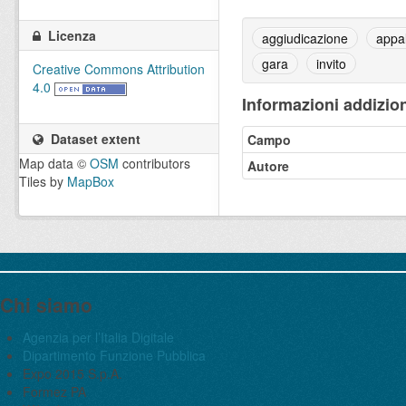
Licenza
aggiudicazione
appa
gara
invito
Creative Commons Attribution
4.0
Informazioni addizion
Dataset extent
Campo
Map data ©
OSM
contributors
Autore
Tiles by
MapBox
Chi siamo
Agenzia per l’Italia Digitale
Dipartimento Funzione Pubblica
Expo 2015 S.p.A.
Formez PA