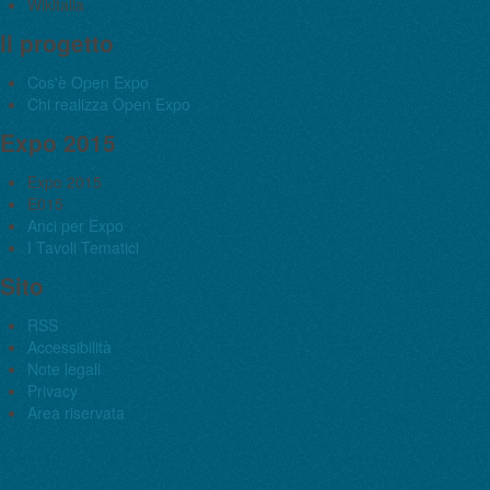
Wikitalia
Il progetto
Cos'è Open Expo
Chi realizza Open Expo
Expo 2015
Expo 2015
E015
Anci per Expo
I Tavoli Tematici
Sito
RSS
Accessibilità
Note legali
Privacy
Area riservata