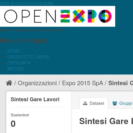
Salta al contenuto principale
Dati e trasparenza per Expo 2015
Menu principale
HOME
CRUSCOTTO LAVORI
OPEN DATA
NOTIZIE
Organizzazioni
Expo 2015 SpA
Sintesi 
Sintesi Gare Lavori
Dataset
Gruppi
Sostenitori
Sintesi Gare 
0