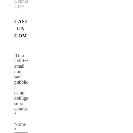
Gennaio
2019
LASCIA
UN
COMMENTO
Il tuo
indirizzo
email
non
sarà
pubblicato.
I
campi
obbligatori
sono
contrassegnati
*
Nome
*