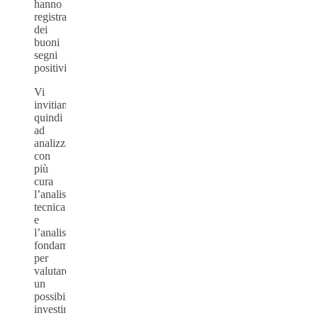
hanno
registrato
dei
buoni
segni
positivi.
Vi
invitiamo
quindi
ad
analizzare
con
più
cura
l’analisi
tecnica
e
l’analisi
fondamentale
per
valutare
un
possibile
investimento