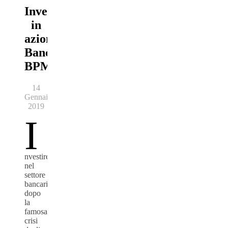
Investire
in
azioni
Banco
BPM
14
Gennaio
2019
I
nvestire
nel
settore
bancario,
dopo
la
famosa
crisi