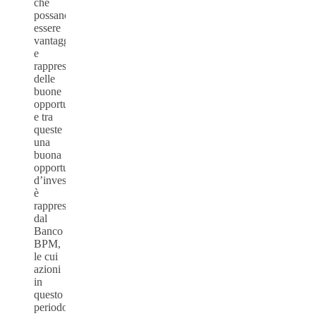
che
possano
essere
vantaggiose
e
rappresentare
delle
buone
opportunità,
e tra
queste
una
buona
opportunità
d’investimento
è
rappresentata
dal
Banco
BPM,
le cui
azioni
in
questo
periodo