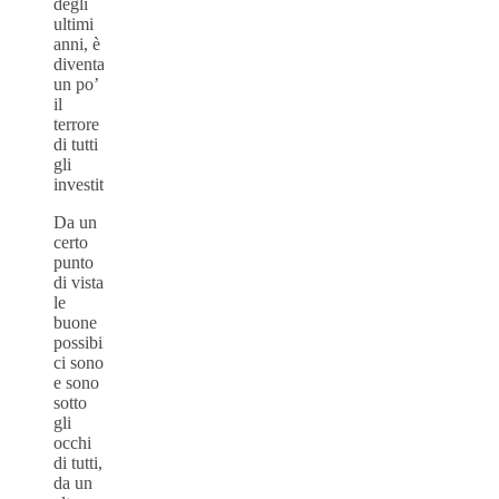
degli
ultimi
anni, è
diventato
un po’
il
terrore
di tutti
gli
investitori.
Da un
certo
punto
di vista
le
buone
possibilità
ci sono
e sono
sotto
gli
occhi
di tutti,
da un