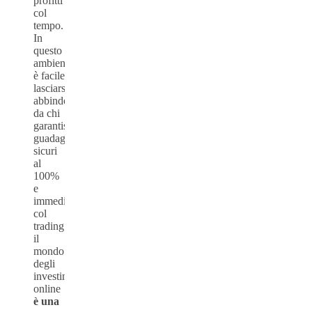
profitti
col
tempo.
In
questo
ambiente
è facile
lasciarsi
abbindolare
da chi
garantisce
guadagni
sicuri
al
100%
e
immediati
col
trading:
il
mondo
degli
investimenti
online
è una