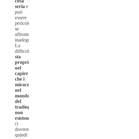
cosa
seria
e
può
essere
pericolosa
se
affrontata
inadeguatamente.
La
difficoltà
sta
proprio
nel
capire
che i
miracoli,
nel
mondo
del
trading,
non
esistono
,
ci
dovremo
quindi