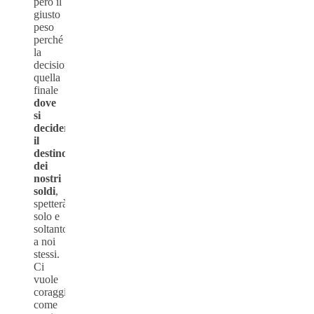
però il
giusto
peso
perché
la
decisione,
quella
finale
dove
si
deciderà
il
destino
dei
nostri
soldi
,
spetterà
solo e
soltanto
a noi
stessi.
Ci
vuole
coraggio,
come