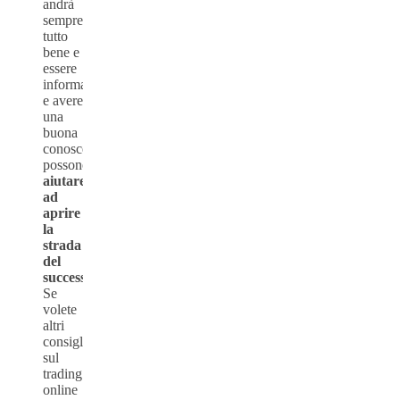
andrà
sempre
tutto
bene e
essere
informati
e avere
una
buona
conoscenza
possono
aiutare
ad
aprire
la
strada
del
successo.
Se
volete
altri
consigli
sul
trading
online