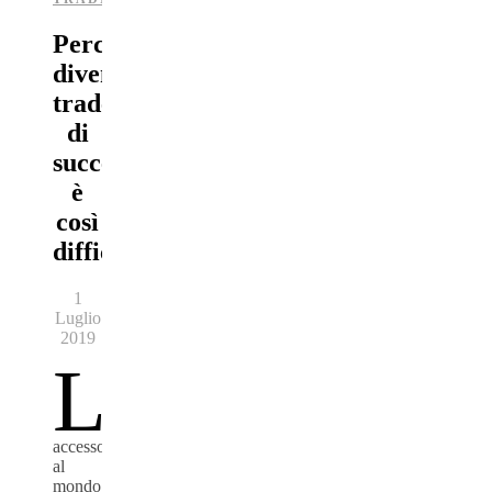
Perchè
diventare
trader
di
successo
è
così
difficile?
1
Luglio
2019
L’
accesso
al
mondo