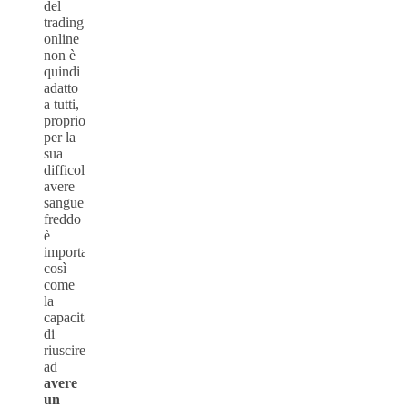
del
trading
online
non è
quindi
adatto
a tutti,
proprio
per la
sua
difficoltà:
avere
sangue
freddo
è
importante,
così
come
la
capacità
di
riuscire
ad
avere
un