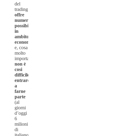
del
trading
offre
numerose
possibilità
in
ambito
economico
e, cosa
molto
importante,
non è
cosi
difficile
entrare
a
farne
parte
(al
giorni
d’oggi
6
milioni
di
italiano