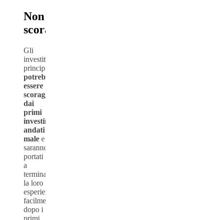
Non
scoraggiarsi
Gli
investitori
principianti
potrebbero
essere
scoraggiati
dai
primi
investimenti
andati
male
e
saranno
portati
a
terminare
la loro
esperienza
facilmente
dopo i
primi