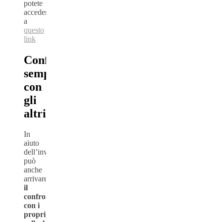
potete
accedere
a
questo
link
Confrontarsi
sempre
con
gli
altri
In
aiuto
dell’investitore
può
anche
arrivare
il
confronto
con i
propri