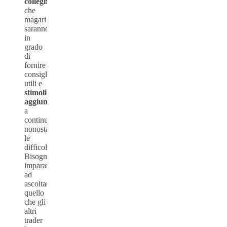
colleghi
,
che
magari
saranno
in
grado
di
fornire
consigli
utili e
stimoli
aggiuntivi
a
continuare
nonostante
le
difficoltà.
Bisogna
imparare
ad
ascoltare
quello
che gli
altri
trader