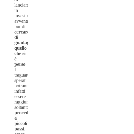
lanciarsi
in
investimenti
avventati
pur di
cercare
di
guadagnare
quello
che si
è
perso
.
I
traguardi
sperati
potranno
infatti
essere
raggiunti
soltanto
procedendo
a
piccoli
passi
,