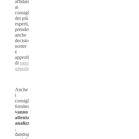
affidare
ai
consigli
dei più
esperti,
prendendo
anche
decisioni
nostre
e
approfittando
di
ogni
opportunità
.
Anche
i
consigli
forniteci
vanno
attentamente
analizzati
,
dandogli