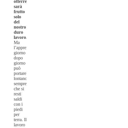
otterremo
sarà
frutto
solo
del
nostro
duro
lavoro
.
Ma
l’apprendimento
giorno
dopo
giorno
può
portare
lontano,
sempre
che si
resti
saldi
con i
piedi
per
terra. Il
lavoro