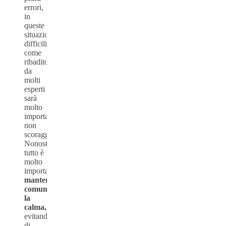
errori,
in
queste
situazioni
difficili,
come
ribadito
da
molti
esperti
sarà
molto
importante
non
scoraggiarsi.
Nonostante
tutto è
molto
importante
mantenere
comunque
la
calma,
evitando
di