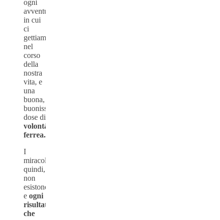
ogni
avventura
in cui
ci
gettiamo
nel
corso
della
nostra
vita, e
una
buona,
buonissima
dose di
volontà
ferrea.
I
miracoli,
quindi,
non
esistono
e
ogni
risultato
che