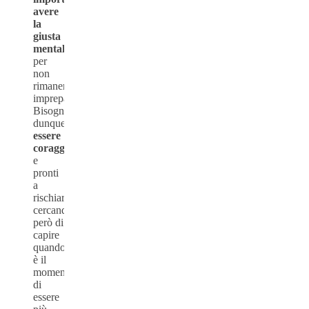
avere
la
giusta
mentalità
per
non
rimanere
impreparati.
Bisogna
dunque
essere
coraggiosi
e
pronti
a
rischiare
cercando
però di
capire
quando
è il
momento
di
essere