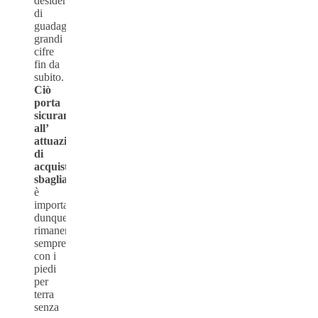
desiderosi
di
guadagnare
grandi
cifre
fin da
subito.
Ciò
porta
sicuramente
all’
attuazione
di
acquisti
sbagliati
,
è
importante
dunque
rimanere
sempre
con i
piedi
per
terra
senza