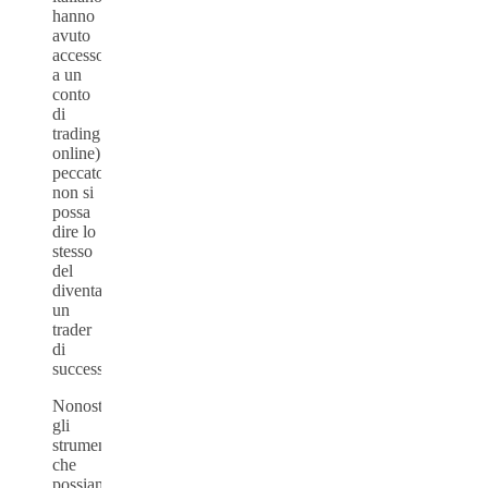
hanno
avuto
accesso
a un
conto
di
trading
online)
peccato
non si
possa
dire lo
stesso
del
diventare
un
trader
di
successo.
Nonostante
gli
strumenti
che
possiamo