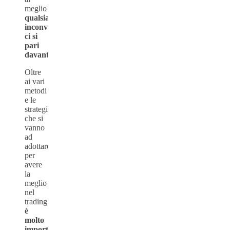
meglio
qualsiasi
inconveniente
ci si
pari
davanti.
Oltre
ai vari
metodi
e le
strategie
che si
vanno
ad
adottare
per
avere
la
meglio
nel
trading,
è
molto
importante