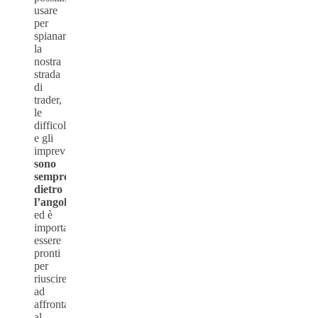
usare
per
spianare
la
nostra
strada
di
trader,
le
difficoltà
e gli
imprevisti
sono
sempre
dietro
l’angolo
ed è
importante
essere
pronti
per
riuscire
ad
affrontare
al