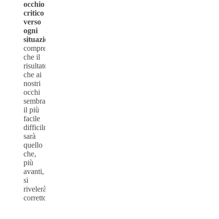
occhio
critico
verso
ogni
situazione,
comprendendo
che il
risultato
che ai
nostri
occhi
sembra
il più
facile
difficilmente
sarà
quello
che,
più
avanti,
si
rivelerà
corretto.