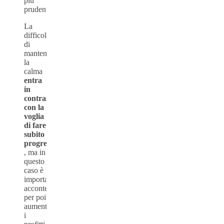
più
prudenti.
La
difficoltà
di
mantenere
la
calma
entra
in
contrasto
con la
voglia
di fare
subito
progressi
, ma in
questo
caso è
importante
accontentarsi
per poi
aumentare
i