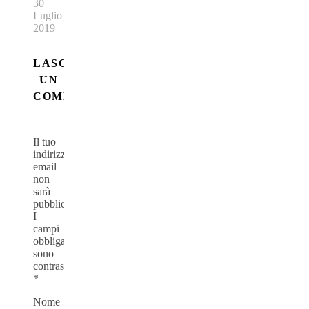
30
Luglio
2019
LASCIA
UN
COMMENTO
Il tuo
indirizzo
email
non
sarà
pubblicato.
I
campi
obbligatori
sono
contrassegnati
*
Nome