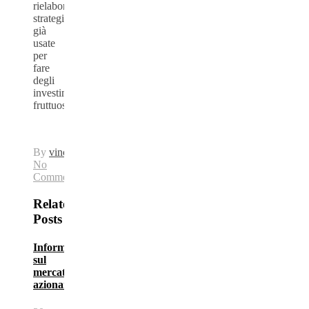
rielaborare
strategie
già
usate
per
fare
degli
investimenti
fruttuosi.
By
vincent_ma
No
Comments
Related
Posts
Informazioni
sul
mercato
azionario