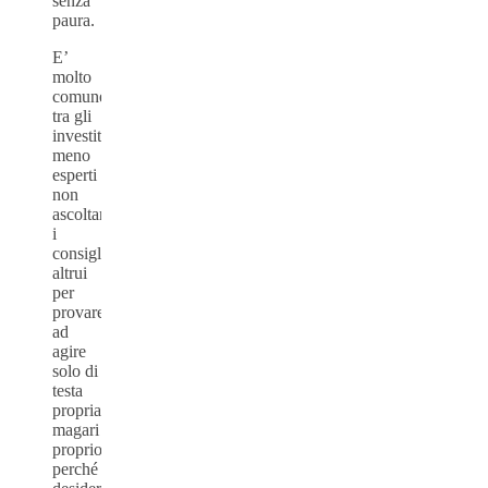
senza
paura.
E’
molto
comune
tra gli
investitori
meno
esperti
non
ascoltare
i
consigli
altrui
per
provare
ad
agire
solo di
testa
propria,
magari
proprio
perché