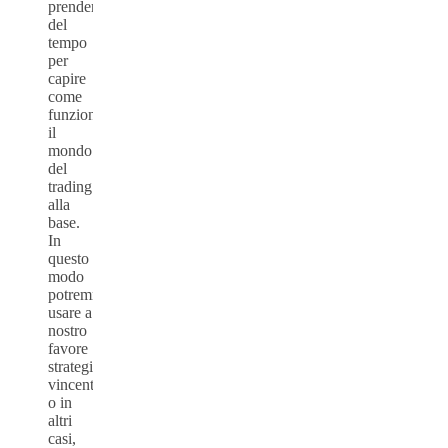
prendersi
del
tempo
per
capire
come
funziona
il
mondo
del
trading
alla
base.
In
questo
modo
potremmo
usare a
nostro
favore
strategie
vincenti,
o in
altri
casi,