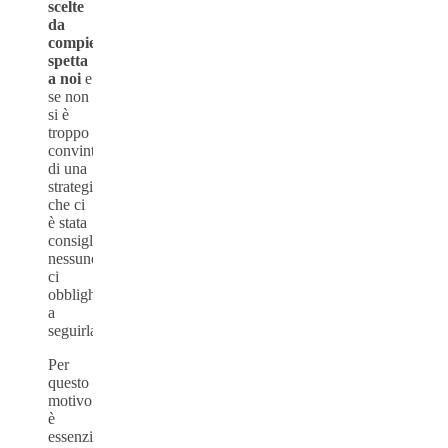
scelte
da
compiere
spetta
a noi
e
se non
si è
troppo
convinti
di una
strategia
che ci
è stata
consigliata,
nessuno
ci
obbligherà
a
seguirla.
Per
questo
motivo
è
essenziale