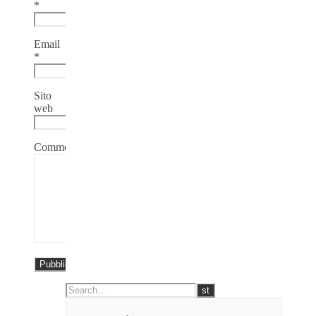
*
Email
*
Sito
web
Commento