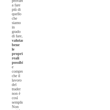
provare
a fare
più di
quello
che
siamo
in
grado
di fare,
valutando
bene
le
proprie
reali
possibilità
e
comprendendo
che il
lavoro
del
trader
non è
così
semplice.
Non