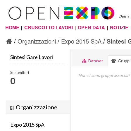
Sal
con
Dati e
pri
HOME
CRUSCOTTO LAVORI
OPEN DATA
NOTIZIE
Menu principale
Organizzazioni
Expo 2015 SpA
Sintesi 
Sintesi Gare Lavori
Dataset
Gruppi
Sostenitori
Non ci sono gruppi associati
0
Organizzazione
Expo 2015 SpA