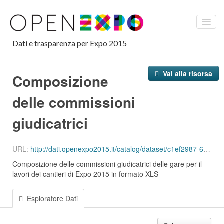
Dati e trasparenza per Expo 2015
HOME
Vai alla risorsa
Composizione
CRUSCOTTO LAVORI
delle commissioni
OPEN DATA
giudicatrici
NOTIZIE
URL:
http://dati.openexpo2015.it/catalog/dataset/c1ef2987-64f6-4a23-99dd-2d602ba29f89/resource/33ff752a-99ac-48c5-b273-945ec59f6a85/download/commissioni.xls
EXPO BAROMETRO
Composizione delle commissioni giudicatrici delle gare per il
lavori dei cantieri di Expo 2015 in formato XLS
English
Italiano
Esploratore Dati