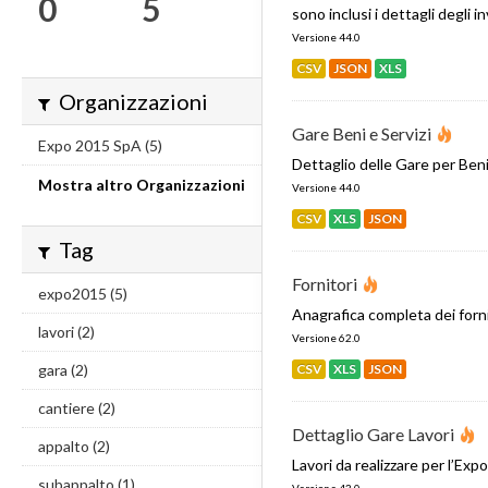
0
5
sono inclusi i dettagli degli in
Versione 44.0
CSV
JSON
XLS
Organizzazioni
Gare Beni e Servizi
Expo 2015 SpA (5)
Dettaglio delle Gare per Beni
Mostra altro Organizzazioni
Versione 44.0
CSV
XLS
JSON
Tag
Fornitori
expo2015 (5)
Anagrafica completa dei forni
lavori (2)
Versione 62.0
gara (2)
CSV
XLS
JSON
cantiere (2)
Dettaglio Gare Lavori
appalto (2)
Lavori da realizzare per l’Expo
subappalto (1)