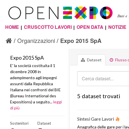
Sal
con
Dati e
pri
HOME
CRUSCOTTO LAVORI
OPEN DATA
NOTIZIE
Menu principale
Organizzazioni
Expo 2015 SpA
Expo 2015 SpA
Dataset
Flusso d
E' la società costituita il 1
dicembre 2008 in
adempimento agli impegni
assunti dalla Repubblica
Italiana nei confronti del BIE
5 dataset trovati
(Bureau International des
Expositions) a seguito...
leggi
di più
Sintesi Gare Lavori
Sostenitori
Dataset
Anagrafica delle gare per i la