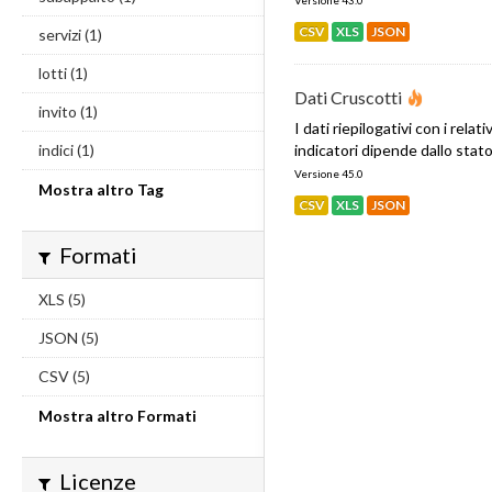
Versione 43.0
CSV
XLS
JSON
servizi (1)
lotti (1)
Dati Cruscotti
invito (1)
I dati riepilogativi con i relat
indici (1)
indicatori dipende dallo stato d
Versione 45.0
Mostra altro Tag
CSV
XLS
JSON
Formati
XLS (5)
JSON (5)
CSV (5)
Mostra altro Formati
Licenze